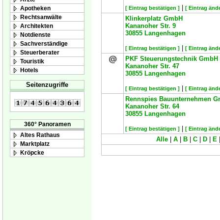
|
Apotheken
[ Eintrag bestätigen ]
[ Eintrag änd
Rechtsanwälte
Klinkerplatz GmbH
Kananoher Str. 9
Architekten
30855
Langenhagen
Notdienste
Sachverständige
|
[ Eintrag bestätigen ]
[ Eintrag änd
Steuerberater
PKF Steuerungstechnik GmbH
Touristik
Kananoher Str. 47
Hotels
30855
Langenhagen
Seitenzugriffe
|
[ Eintrag bestätigen ]
[ Eintrag änd
Rennspies Bauunternehmen Gm
Kananoher Str. 64
30855
Langenhagen
360° Panoramen
|
[ Eintrag bestätigen ]
[ Eintrag änd
Altes Rathaus
Alle
|
A
|
B
|
C
|
D
|
E
Marktplatz
Kröpcke