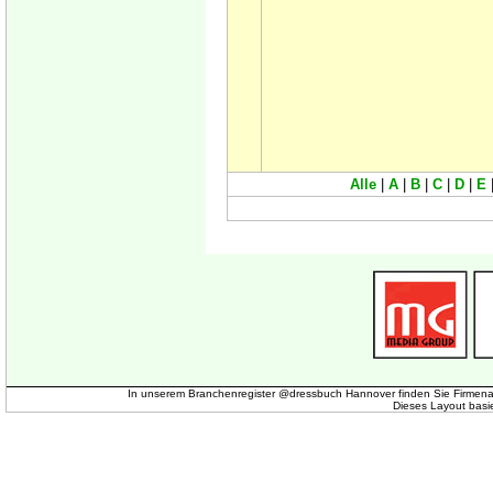
Alle
|
A
|
B
|
C
|
D
|
E
In unserem Branchenregister @dressbuch Hannover finden Sie Firmena
Dieses Layout basi