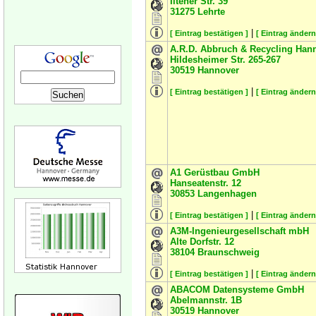
Iltener Str. 39
31275
Lehrte
|
[ Eintrag bestätigen ]
[ Eintrag ändern
A.R.D. Abbruch & Recycling Ha
Hildesheimer Str. 265-267
30519
Hannover
|
[ Eintrag bestätigen ]
[ Eintrag ändern
A1 Gerüstbau GmbH
Hanseatenstr. 12
30853
Langenhagen
|
[ Eintrag bestätigen ]
[ Eintrag ändern
A3M-Ingenieurgesellschaft mbH
Alte Dorfstr. 12
38104
Braunschweig
|
[ Eintrag bestätigen ]
[ Eintrag ändern
ABACOM Datensysteme GmbH
Abelmannstr. 1B
30519
Hannover