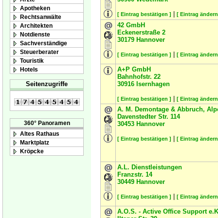
Apotheken
|
[ Eintrag bestätigen ]
[ Eintrag ändern
Rechtsanwälte
42 GmbH
Architekten
Eckenerstraße 2
Notdienste
30179
Hannover
Sachverständige
Steuerberater
|
[ Eintrag bestätigen ]
[ Eintrag ändern
Touristik
A+P GmbH
Hotels
Bahnhofstr. 22
30916
Isernhagen
Seitenzugriffe
|
[ Eintrag bestätigen ]
[ Eintrag ändern
A. M. Demontage & Abbruch, Alp
Davenstedter Str. 114
360° Panoramen
30453
Hannover
Altes Rathaus
|
[ Eintrag bestätigen ]
[ Eintrag ändern
Marktplatz
Kröpcke
A.L. Dienstleistungen
Franzstr. 14
30449
Hannover
|
[ Eintrag bestätigen ]
[ Eintrag ändern
A.O.S. - Active Office Support e.K