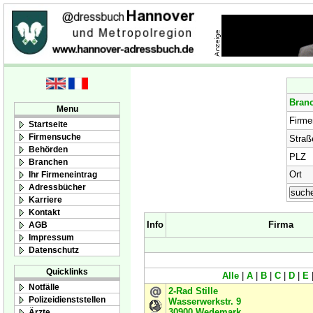
Bran
Menu
Firm
Startseite
Firmensuche
Straß
Behörden
PLZ
Branchen
Ort
Ihr Firmeneintrag
Adressbücher
Karriere
Kontakt
Info
Firma
AGB
Impressum
Datenschutz
Quicklinks
Alle
|
A
|
B
|
C
|
D
|
E
Notfälle
2-Rad Stille
Polizeidienststellen
Wasserwerkstr. 9
30900
Wedemark
Ärzte