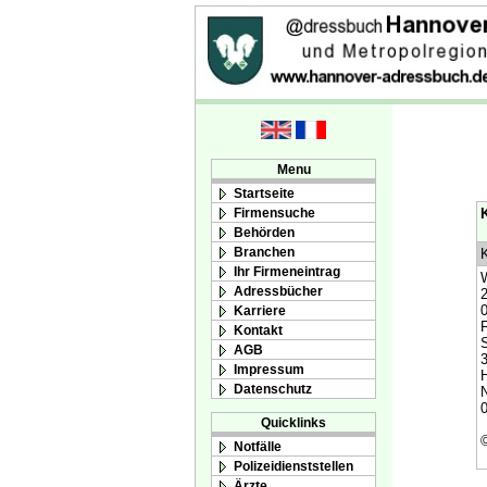
Menu
Startseite
Firmensuche
K
Behörden
Branchen
K
Ihr Firmeneintrag
W
Adressbücher
2
Karriere
Kontakt
S
AGB
3
Impressum
H
Datenschutz
N
0
Quicklinks
Notfälle
Polizeidienststellen
Ärzte