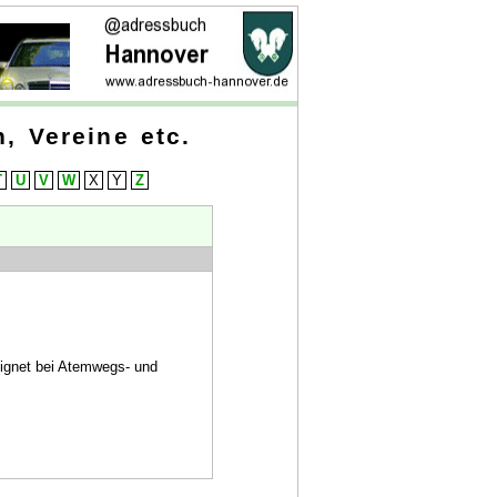
, Vereine etc.
T
U
V
W
X
Y
Z
eignet bei Atemwegs- und