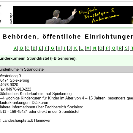
Behörden, öffentliche Einrichtungen
A
B
C
D
E
F
G
H
I
J
K
L
M
N
O
P
Q
R
S
inderkurheim Stranddistel (FB Senioren):
inderkurheim Stranddistel
esterloog 9
6474 Spiekeroog
04976-9020
Fax 04976-910-222
tädtisches Kinderkurheim auf Spiekeroog
–4 wöchige Kinderkuren für Kinder im Alter von 4 – 15 Jahren, besonders ge
auterkrankungen; Diätkuren
ähere Informationen über Fachbereich Soziales:
511 - 168-45424 oder direkt in der Stranddistel
© Landeshauptstadt Hannover