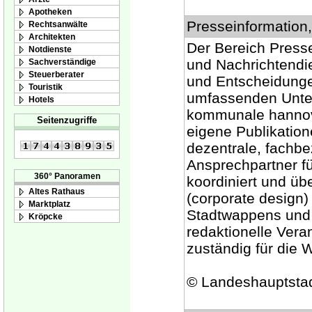
Apotheken
Presseinformation, 
Rechtsanwälte
Architekten
Der Bereich Presse
Notdienste
und Nachrichtendi
Sachverständige
Steuerberater
und Entscheidunge
Touristik
umfassenden Unter
Hotels
kommunale hannov
Seitenzugriffe
eigene Publikation
dezentrale, fachbe
Ansprechpartner fü
360° Panoramen
koordiniert und üb
Altes Rathaus
(corporate design
Marktplatz
Stadtwappens und 
Kröpcke
redaktionelle Veran
zuständig für die
© Landeshauptsta