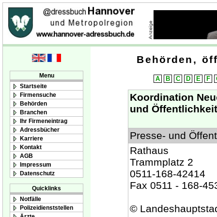
Behörden, öff
Menu
A
B
C
D
E
F
Startseite
Firmensuche
Koordination Neu
Behörden
und Öffentlichkeit
Branchen
Ihr Firmeneintrag
Adressbücher
Presse- und Öffentl
Karriere
Kontakt
Rathaus
AGB
Trammplatz 2
Impressum
0511-168-42414
Datenschutz
Fax 0511 - 168-45
Quicklinks
Notfälle
© Landeshauptsta
Polizeidienststellen
Ärzte