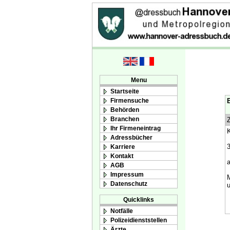
Menu
Startseite
Firmensuche
B
Behörden
Branchen
Z
Ihr Firmeneintrag
K
Adressbücher
Karriere
Kontakt
a
AGB
Impressum
M
Datenschutz
Quicklinks
Notfälle
Polizeidienststellen
Ärzte