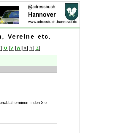
, Vereine etc.
T
U
V
W
X
Y
Z
rrabfallterminen finden Sie