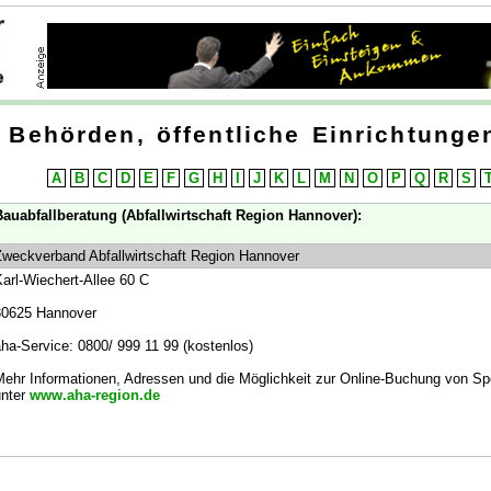
Behörden, öffentliche Einrichtungen
A
B
C
D
E
F
G
H
I
J
K
L
M
N
O
P
Q
R
S
auabfallberatung (Abfallwirtschaft Region Hannover):
weckverband Abfallwirtschaft Region Hannover
arl-Wiechert-Allee 60 C
30625 Hannover
ha-Service: 0800/ 999 11 99 (kostenlos)
ehr Informationen, Adressen und die Möglichkeit zur Online-Buchung von Spe
unter
www.aha-region.de