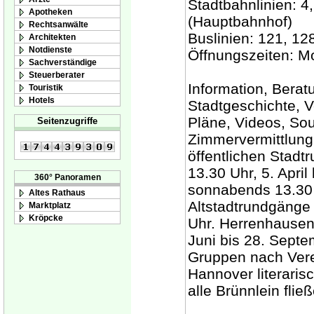
Stadtbahnlinien: 4, 
Apotheken
(Hauptbahnhof)
Rechtsanwälte
Buslinien: 121, 12
Architekten
Notdienste
Öffnungszeiten: Mo
Sachverständige
Steuerberater
Information, Bera
Touristik
Hotels
Stadtgeschichte, 
Pläne, Videos, Sou
Seitenzugriffe
Zimmervermittlung
öffentlichen Stadt
13.30 Uhr, 5. Apri
360° Panoramen
sonnabends 13.30 U
Altes Rathaus
Altstadtrundgänge 
Marktplatz
Kröpcke
Uhr. Herrenhause
Juni bis 28. Septe
Gruppen nach Vere
Hannover literari
alle Brünnlein flie