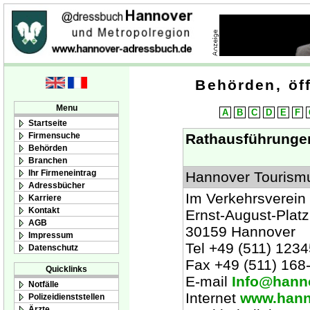
Behörden, öff
Menu
A
B
C
D
E
F
Startseite
Firmensuche
Rathausführungen
Behörden
Branchen
Ihr Firmeneintrag
Hannover Tourismu
Adressbücher
Im Verkehrsverein
Karriere
Kontakt
Ernst-August-Platz
AGB
30159 Hannover
Impressum
Tel +49 (511) 1234
Datenschutz
Fax +49 (511) 168
Quicklinks
E-mail
Info@hanno
Notfälle
Internet
www.hann
Polizeidienststellen
Ärzte