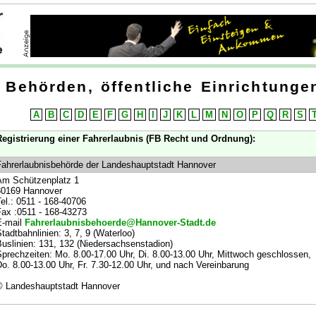
Behörden, öffentliche Einrichtungen
A
B
C
D
E
F
G
H
I
J
K
L
M
N
O
P
Q
R
S
egistrierung einer Fahrerlaubnis (FB Recht und Ordnung):
ahrerlaubnisbehörde der Landeshauptstadt Hannover
Am Schützenplatz 1
30169 Hannover
el.: 0511 - 168-40706
ax :0511 - 168-43273
E-mail
Fahrerlaubnisbehoerde@Hannover-Stadt.de
tadtbahnlinien: 3, 7, 9 (Waterloo)
uslinien: 131, 132 (Niedersachsenstadion)
prechzeiten: Mo. 8.00-17.00 Uhr, Di. 8.00-13.00 Uhr, Mittwoch geschlossen,
o. 8.00-13.00 Uhr, Fr. 7.30-12.00 Uhr, und nach Vereinbarung
© Landeshauptstadt Hannover