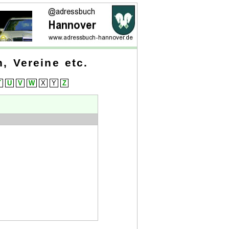
, Vereine etc.
T
U
V
W
X
Y
Z