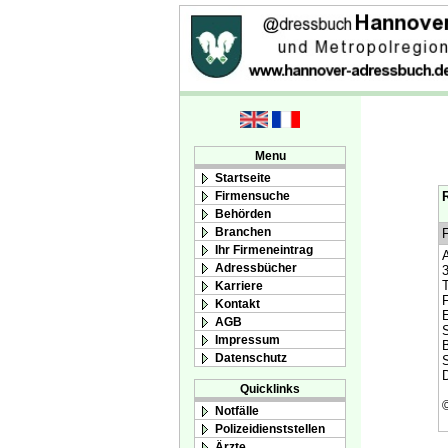
Menu
Startseite
Firmensuche
R
Behörden
Branchen
F
Ihr Firmeneintrag
Adressbücher
T
Karriere
F
Kontakt
AGB
S
Impressum
B
Datenschutz
S
D
Quicklinks
Notfälle
Polizeidienststellen
Ärzte