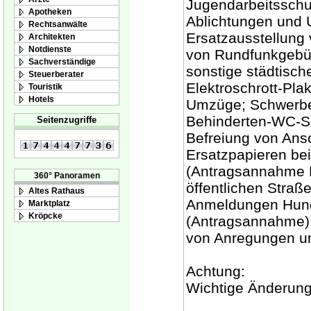
Jugendarbeitsschu
Apotheken
Ablichtungen und U
Rechtsanwälte
Ersatzausstellung 
Architekten
Notdienste
von Rundfunkgebü
Sachverständige
sonstige städtisch
Steuerberater
Elektroschrott-Pl
Touristik
Hotels
Umzüge; Schwerbe
Behinderten-WC-Sc
Seitenzugriffe
Befreiung von Ansc
Ersatzpapieren bei
(Antragsannahme F
360° Panoramen
öffentlichen Stra
Altes Rathaus
Anmeldungen Hund
Marktplatz
Kröpcke
(Antragsannahme)
von Anregungen u
Achtung:
Wichtige Änderung