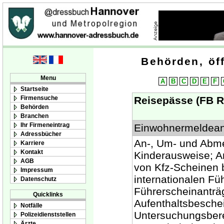
Behörden, öff
Menu
A
B
C
D
E
F
Startseite
Firmensuche
Reisepässe (FB R
Behörden
Branchen
Ihr Firmeneintrag
Einwohnermeldean
Adressbücher
An-, Um- und Abm
Karriere
Kontakt
Kinderausweise; A
AGB
von Kfz-Scheinen 
Impressum
internationalen F
Datenschutz
Führerscheinantr
Quicklinks
Aufenthaltsbesche
Notfälle
Untersuchungsber
Polizeidienststellen
Ärzte