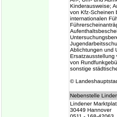
Kinderausweise; A
von Kfz-Scheinen 
internationalen F
Führerscheinantr
Aufenthaltsbesche
Untersuchungsber
Jugendarbeitsschu
Ablichtungen und U
Ersatzausstellung 
von Rundfunkgebü
sonstige städtisch
© Landeshauptsta
Nebenstelle Linde
Lindener Marktplat
30449 Hannover
0511 - 168-42063