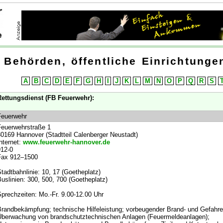
Behörden, öffentliche Einrichtungen
A
B
C
D
E
F
G
H
I
J
K
L
M
N
O
P
Q
R
S
ettungsdienst (FB Feuerwehr):
Feuerwehr
euerwehrstraße 1
0169 Hannover (Stadtteil Calenberger Neustadt)
nternet:
www.feuerwehr-hannover.de
12-0
Fax 912–1500
tadtbahnlinie: 10, 17 (Goetheplatz)
uslinien: 300, 500, 700 (Goetheplatz)
prechzeiten: Mo.-Fr. 9.00-12.00 Uhr
randbekämpfung; technische Hilfeleistung; vorbeugender Brand- und Gefahr
berwachung von brandschutztechnischen Anlagen (Feuermeldeanlagen);