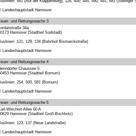
uslinien: 581 (Auf der Klappenburg), 126, 400, 445, 490, 491, 581 (Stelinger 
© Landeshauptstadt Hannover
euer- und Rettungswache 3
ordanstraße 34a
0173 Hannover (Stadtteil Südstadt)
uslinien: 121, 128, 134 (Bahnhof Bismarckstraße)
© Landeshauptstadt Hannover
euer- und Rettungswache 4
enndorfer Chaussee 5
0453 Hannover (Stadtteil Bornum)
uslinien: 254, 500, 581 (Bornum)
© Landeshauptstadt Hannover
euer- und Rettungswache 5
arl-Wiechert-Allee 60 A
0629 Hannover (Stadtteil Groß-Buchholz)
uslinien: 123, 137 (Neue Landstraße)
© Landeshauptstadt Hannover