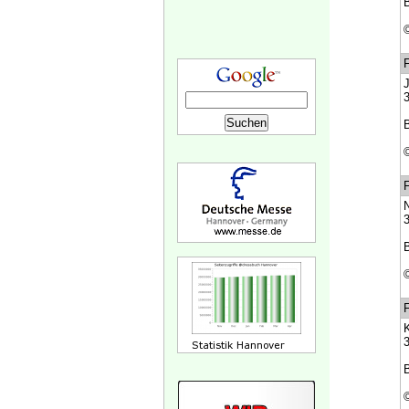
B
F
J
3
B
F
N
3
B
F
K
3
B