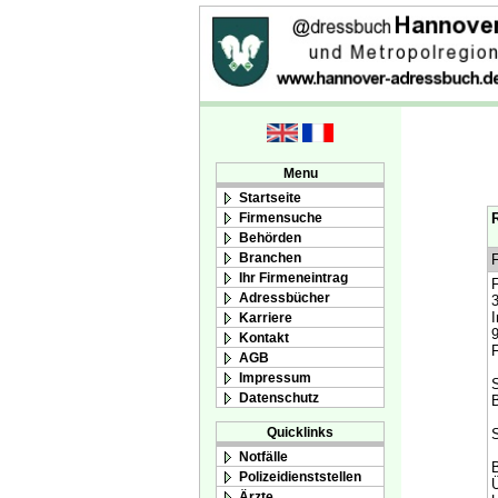
Menu
Startseite
Firmensuche
R
Behörden
Branchen
Ihr Firmeneintrag
F
Adressbücher
3
I
Karriere
9
Kontakt
AGB
Impressum
S
Datenschutz
B
Quicklinks
S
Notfälle
B
Polizeidienststellen
Ü
Ärzte