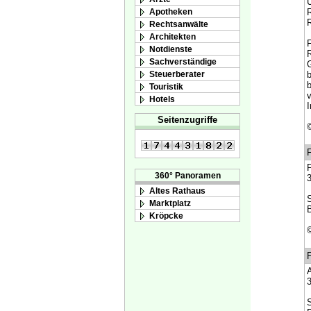
U
Apotheken
R
R
Rechtsanwälte
Architekten
F
Notdienste
R
Sachverständige
Steuerberater
b
b
Touristik
v
Hotels
I
Seitenzugriffe
F
F
360° Panoramen
3
Altes Rathaus
S
Marktplatz
B
Kröpcke
F
A
3
S