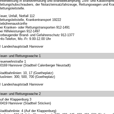
nterweisung in Brandverhütung und Brandbekämpfung; Zivil- und Katastrophe
ettungshubschraubers, der Notarzteinsatzfahrzeuge, Rettungswagen und Kra
ettungsleitstelle.
euer, Unfall, Notfall 112
ettungsleitstelle, Krankentransport 19222
Gebührenauskünfte
ei Kranken- oder Rettungstransporten 912-1491
ei Hilfeleistungen 912-1497
orbeugender Brand- und Gefahrenschutz 912-1377
nfo-Telefon, Mo.-Fr. 9.00-12.00 Uhr
© Landeshauptstadt Hannover
euer- und Rettungswache 1
euerwehrstraße 1
0169 Hannover (Stadtteil Calenberger Neustadt)
tadtbahnlinien: 10, 17 (Goetheplatz)
uslinien: 300, 500, 700 (Goetheplatz)
© Landeshauptstadt Hannover
euer- und Rettungswache 2
uf der Klappenburg 3
0419 Hannover (Stadtteil Stöcken)
tadtbahnlinie: 4 (Auf der Klappenburg)