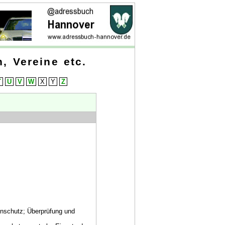
, Vereine etc.
T
U
V
W
X
Y
Z
enschutz; Überprüfung und