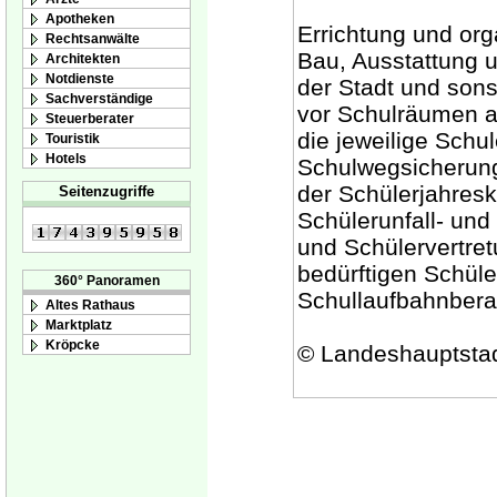
Apotheken
Errichtung und org
Rechtsanwälte
Bau, Ausstattung u
Architekten
Notdienste
der Stadt und sons
Sachverständige
vor Schulräumen an
Steuerberater
die jeweilige Schul
Touristik
Hotels
Schulwegsicherung
der Schülerjahreska
Seitenzugriffe
Schülerunfall- und 
und Schülervertre
bedürftigen Schüle
360° Panoramen
Schullaufbahnbera
Altes Rathaus
Marktplatz
Kröpcke
© Landeshauptsta