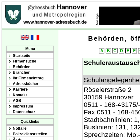
Behörden, öff
Menu
A
B
C
D
E
F
Startseite
Firmensuche
Schüleraustausch
Behörden
Branchen
Ihr Firmeneintrag
Schulangelegenhe
Adressbücher
Röselerstraße 2
Karriere
Kontakt
30159 Hannover
AGB
0511 - 168-43175/
Impressum
Fax 0511 - 168-45
Datenschutz
Stadtbahnlinien: 1, 
Quicklinks
Buslinien: 131, 13
Notfälle
Sprechzeiten: Mo.-
Polizeidienststellen
Ärzte