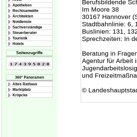
Berufsbildende Sc
Apotheken
Im Moore 38
Rechtsanwälte
30167 Hannover (St
Architekten
Notdienste
Stadtbahnlinie: 6,
Sachverständige
Buslinien: 131, 13
Steuerberater
Sprechzeiten: In 
Touristik
Hotels
Beratung in Fragen
Seitenzugriffe
Agentur für Arbeit
Jugendarbeitslosig
und Freizeitmaßn
360° Panoramen
Altes Rathaus
© Landeshauptsta
Marktplatz
Kröpcke