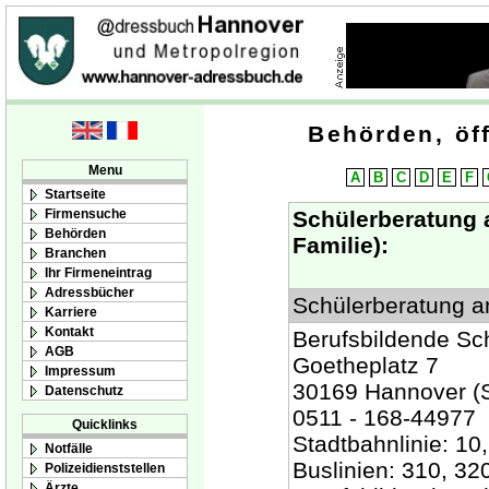
Behörden, öff
Menu
A
B
C
D
E
F
Startseite
Firmensuche
Schülerberatung 
Behörden
Familie):
Branchen
Ihr Firmeneintrag
Adressbücher
Schülerberatung a
Karriere
Kontakt
Berufsbildende Sch
AGB
Goetheplatz 7
Impressum
30169 Hannover (S
Datenschutz
0511 - 168-44977
Quicklinks
Stadtbahnlinie: 10
Notfälle
Buslinien: 310, 32
Polizeidienststellen
Ärzte