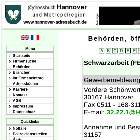
Behörden, öff
Menu
A
B
C
D
E
F
Startseite
Firmensuche
Schwarzarbeit (F
Behörden
Branchen
Ihr Firmeneintrag
Gewerbemeldeange
Adressbücher
Vordere Schönwor
Karriere
Kontakt
30167 Hannover
AGB
Fax 0511 - 168-31
Impressum
E-mail:
32.22.1@H
Datenschutz
Quicklinks
Annahme und Best
Notfälle
31157
Polizeidienststellen
Ärzte