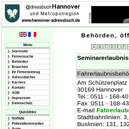
Behörden, öff
Menu
A
B
C
D
E
F
Startseite
Firmensuche
Seminarerlaubnis
Behörden
Branchen
Ihr Firmeneintrag
Fahrerlaubnisbehö
Adressbücher
Am Schützenplatz
Karriere
Kontakt
30169 Hannover
AGB
Tel.: 0511 - 168-4
Impressum
Fax :0511 - 168-4
Datenschutz
E-mail
Fahrerlau
Quicklinks
Stadtbahnlinien: 3,
Notfälle
Buslinien: 131, 13
Polizeidienststellen
Ärzte