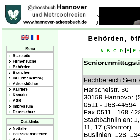
Behörden, öff
Menu
A
B
C
D
E
F
Startseite
Firmensuche
Seniorenmittagsti
Behörden
Branchen
Ihr Firmeneintrag
Fachbereich Senio
Adressbücher
Herschelstr. 30
Karriere
Kontakt
30159 Hannover (St
AGB
0511 - 168-44594
Impressum
Fax 0511 - 168-42
Datenschutz
Stadtbahnlinien: 1, 
Quicklinks
11, 17 (Steintor)
Notfälle
Buslinien: 128, 134
Polizeidienststellen
Ärzte