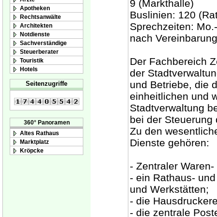
9 (Markthalle)
Apotheken
Buslinien: 120 (Ra
Rechtsanwälte
Sprechzeiten: Mo.-
Architekten
Notdienste
nach Vereinbarun
Sachverständige
Steuerberater
Der Fachbereich Ze
Touristik
Hotels
der Stadtverwaltun
und Betriebe, die 
Seitenzugriffe
einheitlichen und 
Stadtverwaltung be
bei der Steuerung
360° Panoramen
Zu den wesentlich
Altes Rathaus
Dienste gehören:
Marktplatz
Kröpcke
- Zentraler Waren-
- ein Rathaus- und
und Werkstätten;
- die Hausdruckere
- die zentrale Pos