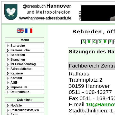
Behörden, öff
Menu
A
B
C
D
E
F
Startseite
Firmensuche
Sitzungen des Rat
Behörden
Branchen
Ihr Firmeneintrag
Fachbereich Zentr
Adressbücher
Rathaus
Karriere
Kontakt
Trammplatz 2
AGB
30159 Hannover
Impressum
0511 - 168-43277
Datenschutz
Fax 0511 - 168-45
Quicklinks
E-mail
10@Hannov
Notfälle
Stadtbahnlinien: 1, 
Polizeidienststellen
Ärzte