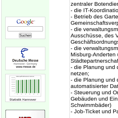
zentraler Botendie
- die IT-Koordinat
- Betrieb des Gart
Gemeinschaftsverp
- die verwaltungs
Ausschüsse, des V
Geschäftsordnungs
- die verwaltungsm
Misburg-Anderten 
Städtepartnerschaf
- die Planung und
netzen;
- die Planung und 
automatisierter Da
- Steuerung und Or
Gebäuden und Einr
Schwimmbäder)
- Job-Ticket und P