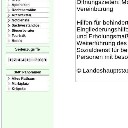
Öffnungszeiten: Mo
Apotheken
Vereinbarung
Rechtsanwälte
Architekten
Notdienste
Hilfen für behind
Sachverständige
Eingliederungshilf
Steuerberater
und Erholungsmaßn
Touristik
Hotels
Weiterführung des 
Sozialdienst für b
Seitenzugriffe
Personen mit beso
© Landeshauptsta
360° Panoramen
Altes Rathaus
Marktplatz
Kröpcke