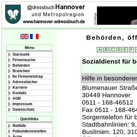
Behörden, öff
Menu
A
B
C
D
E
F
Startseite
Firmensuche
Sozialdienst für 
Behörden
Branchen
Ihr Firmeneintrag
Hilfe in besonder
Adressbücher
Blumenauer Straß
Karriere
Kontakt
30449 Hannover
AGB
0511 - 168-46512
Impressum
Fax 0511 - 168-46
Datenschutz
Sorgentelefon für
Quicklinks
Stadtbahnlinien: 9
Notfälle
Buslinien: 120, 31
Polizeidienststellen
Ärzte