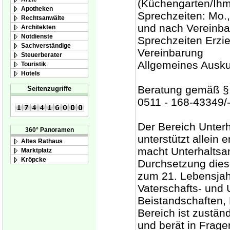
(Küchengarten/Ihm
Apotheken
Sprechzeiten: Mo.,
Rechtsanwälte
und nach Vereinb
Architekten
Notdienste
Sprechzeiten Erzie
Sachverständige
Vereinbarung
Steuerberater
Allgemeines Ausku
Touristik
Hotels
Beratung gemäß § 
Seitenzugriffe
0511 - 168-43349/
Der Bereich Unterh
360° Panoramen
unterstützt allein 
Altes Rathaus
macht Unterhaltsan
Marktplatz
Kröpcke
Durchsetzung diese
zum 21. Lebensjah
Vaterschafts- und 
Beistandschaften,
Bereich ist zustän
und berät in Fragen