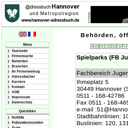
Behörden, öff
Menu
A
B
C
D
E
F
Startseite
Firmensuche
Spielparks (FB Ju
Behörden
Branchen
Ihr Firmeneintrag
Fachbereich Jugen
Adressbücher
Ihmeplatz 5
Karriere
Kontakt
30449 Hannover (St
AGB
0511 - 168-42786
Impressum
Fax 0511 - 168-46
Datenschutz
e-mail :51@Hannov
Quicklinks
Stadtbahnlinien: 1
Notfälle
Buslinien: 120, 13
Polizeidienststellen
Ärzte