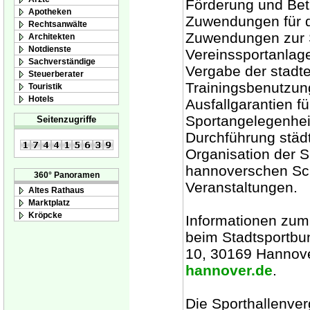
Förderung und Bet
Apotheken
Zuwendungen für d
Rechtsanwälte
Zuwendungen zur Sp
Architekten
Notdienste
Vereinssportanlage
Sachverständige
Vergabe der stadte
Steuerberater
Trainingsbenutzu
Touristik
Hotels
Ausfallgarantien f
Sportangelegenheit
Seitenzugriffe
Durchführung städt
Organisation der S
hannoverschen Sch
360° Panoramen
Veranstaltungen.
Altes Rathaus
Marktplatz
Kröpcke
Informationen zum
beim Stadtsportbu
10, 30169 Hannove
hannover.de
.
Die Sporthallenve