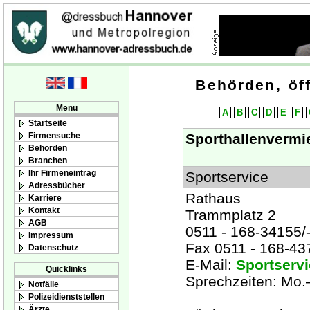
Behörden, öff
Menu
A
B
C
D
E
F
Startseite
Firmensuche
Sporthallenvermi
Behörden
Branchen
Ihr Firmeneintrag
Sportservice
Adressbücher
Rathaus
Karriere
Kontakt
Trammplatz 2
AGB
0511 - 168-34155/
Impressum
Fax 0511 - 168-43
Datenschutz
E-Mail:
Sportserv
Quicklinks
Sprechzeiten: Mo.
Notfälle
Polizeidienststellen
Ärzte