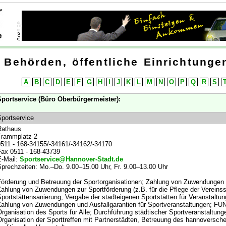
Behörden, öffentliche Einrichtungen
A
B
C
D
E
F
G
H
I
J
K
L
M
N
O
P
Q
R
S
portservice (Büro Oberbürgermeister):
portservice
Rathaus
Trammplatz 2
511 - 168-34155/-34161/-34162/-34170
ax 0511 - 168-43739
-Mail:
Sportservice@Hannover-Stadt.de
prechzeiten: Mo.–Do. 9.00–15.00 Uhr, Fr. 9.00–13.00 Uhr
örderung und Betreuung der Sportorganisationen; Zahlung von Zuwendungen f
ahlung von Zuwendungen zur Sportförderung (z.B. für die Pflege der Vereinss
portstättensanierung; Vergabe der stadteigenen Sportstätten für Veranstaltu
ahlung von Zuwendungen und Ausfallgarantien für Sportveranstaltungen; FUN
rganisation des Sports für Alle; Durchführung städtischer Sportveranstaltungen
rganisation der Sporttreffen mit Partnerstädten, Betreuung des hannoversc