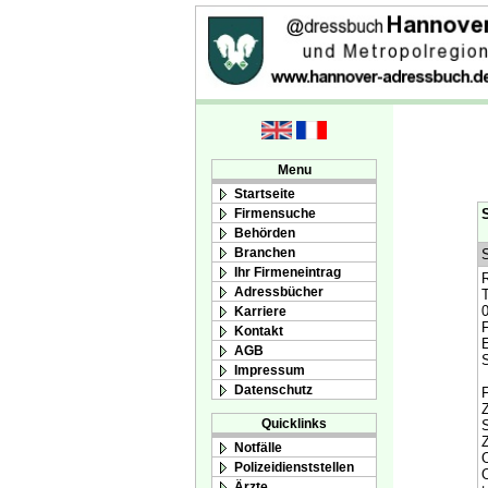
Menu
Startseite
Firmensuche
S
Behörden
Branchen
S
Ihr Firmeneintrag
Adressbücher
0
Karriere
F
Kontakt
E
AGB
S
Impressum
Datenschutz
F
Z
Quicklinks
S
Z
Notfälle
O
Polizeidienststellen
O
Ärzte