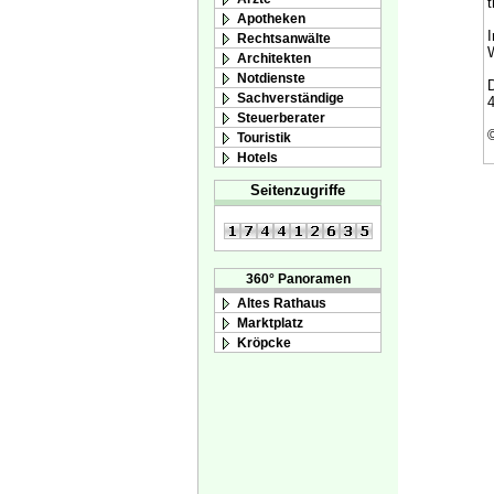
t
Apotheken
I
Rechtsanwälte
W
Architekten
Notdienste
D
Sachverständige
4
Steuerberater
Touristik
Hotels
Seitenzugriffe
360° Panoramen
Altes Rathaus
Marktplatz
Kröpcke