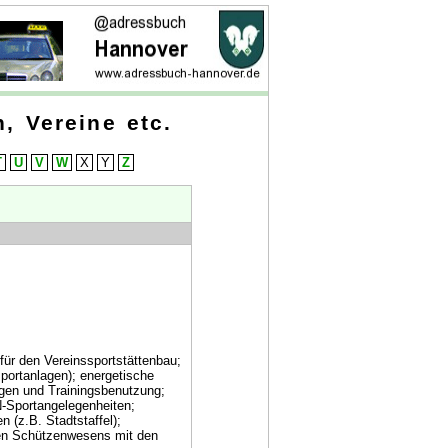
, Vereine etc.
T
U
V
W
X
Y
Z
ür den Vereinssportstättenbau;
portanlagen); energetische
ngen und Trainingsbenutzung;
-Sportangelegenheiten;
 (z.B. Stadtstaffel);
hen Schützenwesens mit den