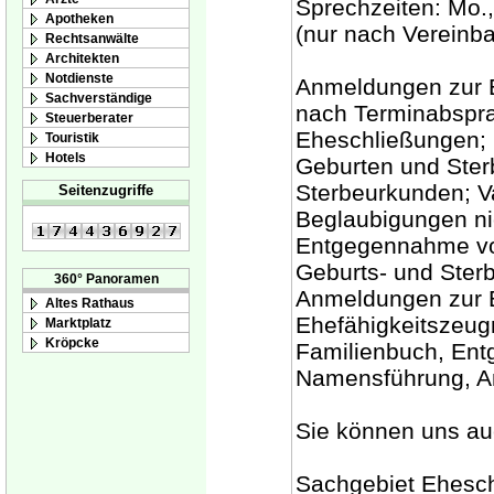
Sprechzeiten: Mo.,
Apotheken
(nur nach Vereinba
Rechtsanwälte
Architekten
Notdienste
Anmeldungen zur E
Sachverständige
nach Terminabspr
Steuerberater
Eheschließungen; 
Touristik
Hotels
Geburten und Ster
Sterbeurkunden; V
Seitenzugriffe
Beglaubigungen ni
Entgegennahme von
Geburts- und Sterb
360° Panoramen
Anmeldungen zur E
Altes Rathaus
Ehefähigkeitszeugn
Marktplatz
Kröpcke
Familienbuch, Ent
Namensführung, An
Sie können uns auc
Sachgebiet Ehesch