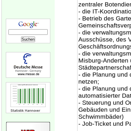
zentraler Botendie
- die IT-Koordinat
- Betrieb des Gart
Gemeinschaftsverp
- die verwaltungs
Ausschüsse, des V
Geschäftsordnungs
- die verwaltungsm
Misburg-Anderten 
Städtepartnerschaf
- die Planung und
netzen;
- die Planung und 
automatisierter Da
- Steuerung und Or
Gebäuden und Einr
Schwimmbäder)
- Job-Ticket und P