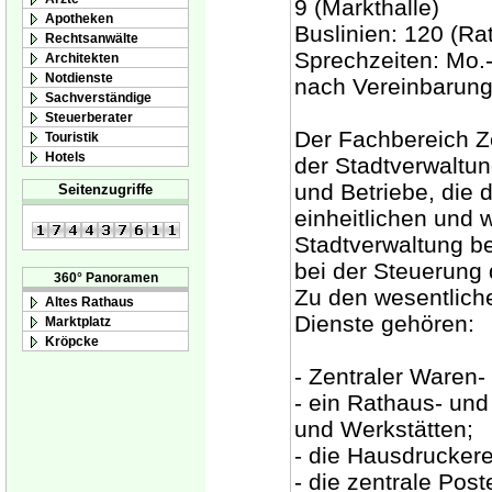
9 (Markthalle)
Apotheken
Buslinien: 120 (Ra
Rechtsanwälte
Sprechzeiten: Mo.-
Architekten
Notdienste
nach Vereinbarun
Sachverständige
Steuerberater
Der Fachbereich Ze
Touristik
Hotels
der Stadtverwaltun
und Betriebe, die 
Seitenzugriffe
einheitlichen und 
Stadtverwaltung be
bei der Steuerung
360° Panoramen
Zu den wesentlich
Altes Rathaus
Dienste gehören:
Marktplatz
Kröpcke
- Zentraler Waren-
- ein Rathaus- und
und Werkstätten;
- die Hausdruckere
- die zentrale Pos