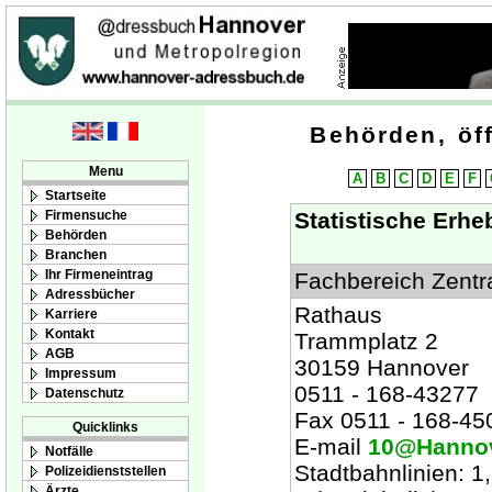
Behörden, öff
Menu
A
B
C
D
E
F
Startseite
Firmensuche
Statistische Erhe
Behörden
Branchen
Ihr Firmeneintrag
Fachbereich Zentr
Adressbücher
Rathaus
Karriere
Kontakt
Trammplatz 2
AGB
30159 Hannover
Impressum
0511 - 168-43277
Datenschutz
Fax 0511 - 168-45
Quicklinks
E-mail
10@Hannov
Notfälle
Stadtbahnlinien: 1, 
Polizeidienststellen
Ärzte