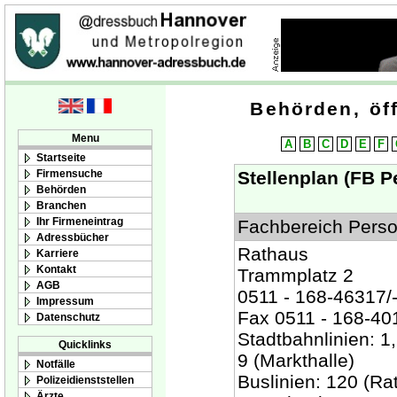
Behörden, öff
Menu
A
B
C
D
E
F
Startseite
Firmensuche
Stellenplan (FB P
Behörden
Branchen
Ihr Firmeneintrag
Fachbereich Perso
Adressbücher
Rathaus
Karriere
Kontakt
Trammplatz 2
AGB
0511 - 168-46317/
Impressum
Fax 0511 - 168-40
Datenschutz
Stadtbahnlinien: 1, 
Quicklinks
9 (Markthalle)
Notfälle
Buslinien: 120 (Ra
Polizeidienststellen
Ärzte