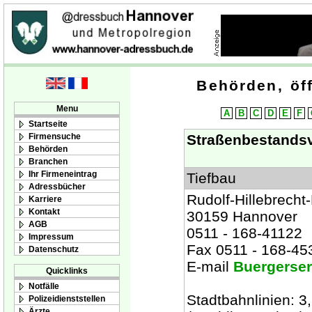
Behörden, öff
Menu
A
B
C
D
E
F
Startseite
Firmensuche
Straßenbestandsv
Behörden
Branchen
Ihr Firmeneintrag
Tiefbau
Adressbücher
Rudolf-Hillebrecht-
Karriere
Kontakt
30159 Hannover
AGB
0511 - 168-41122
Impressum
Fax 0511 - 168-45
Datenschutz
E-mail
Buergerser
Quicklinks
Notfälle
Stadtbahnlinien: 3, 
Polizeidienststellen
Ärzte