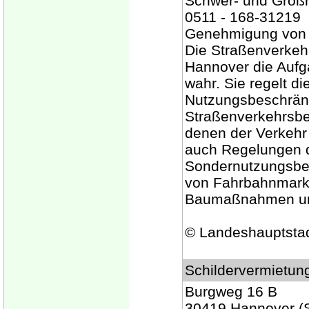
Schwer- und Großr
0511 - 168-31219
Genehmigung von I
Die Straßenverkeh
Hannover die Aufg
wahr. Sie regelt d
Nutzungsbeschränk
Straßenverkehrsbe
denen der Verkehr 
auch Regelungen d
Sondernutzungsbe
von Fahrbahnmark
Baumaßnahmen und
© Landeshauptsta
Schildervermietun
Burgweg 16 B
30419 Hannover (St