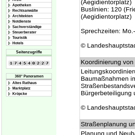
(Aegidientorplatz)
Apotheken
Buslinien: 120 (Fr
Rechtsanwälte
(Aegidientorplatz)
Architekten
Notdienste
Sachverständige
Sprechzeiten: Mo.-
Steuerberater
Touristik
Hotels
© Landeshauptsta
Seitenzugriffe
Koordinierung von
Leitungskoordinier
360° Panoramen
Baumaßnahmen im 
Altes Rathaus
Straßenbestandsve
Marktplatz
Bürgerbeteiligung 
Kröpcke
© Landeshauptsta
Straßenplanung u
Planung und Neuba