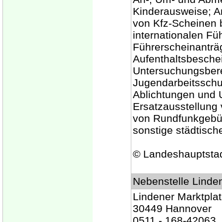
Kinderausweise; A
von Kfz-Scheinen 
internationalen F
Führerscheinantr
Aufenthaltsbesche
Untersuchungsber
Jugendarbeitsschu
Ablichtungen und U
Ersatzausstellung 
von Rundfunkgebü
sonstige städtisch
© Landeshauptsta
Nebenstelle Linde
Lindener Marktplat
30449 Hannover
0511 - 168-42063