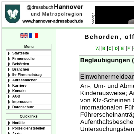
Behörden, öff
Menu
A
B
C
D
E
F
Startseite
Firmensuche
Beglaubigungen (
Behörden
Branchen
Ihr Firmeneintrag
Einwohnermeldean
Adressbücher
An-, Um- und Abm
Karriere
Kontakt
Kinderausweise; A
AGB
von Kfz-Scheinen 
Impressum
internationalen F
Datenschutz
Führerscheinantr
Quicklinks
Aufenthaltsbesche
Notfälle
Untersuchungsber
Polizeidienststellen
Ärzte