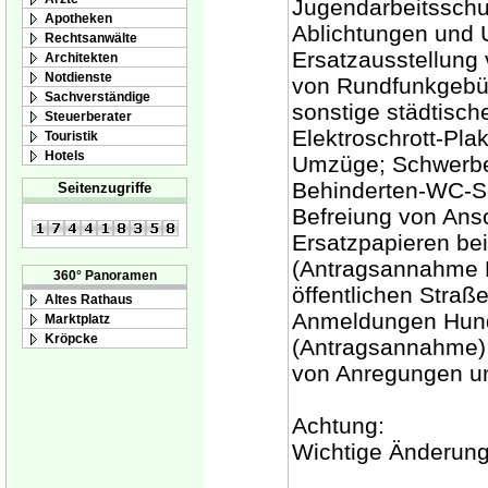
Jugendarbeitsschu
Apotheken
Ablichtungen und U
Rechtsanwälte
Ersatzausstellung 
Architekten
Notdienste
von Rundfunkgebü
Sachverständige
sonstige städtisch
Steuerberater
Elektroschrott-Pl
Touristik
Hotels
Umzüge; Schwerbe
Behinderten-WC-Sc
Seitenzugriffe
Befreiung von Ansc
Ersatzpapieren bei
(Antragsannahme F
360° Panoramen
öffentlichen Stra
Altes Rathaus
Anmeldungen Hund
Marktplatz
Kröpcke
(Antragsannahme)
von Anregungen u
Achtung:
Wichtige Änderung