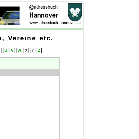
, Vereine etc.
T
U
V
W
X
Y
Z