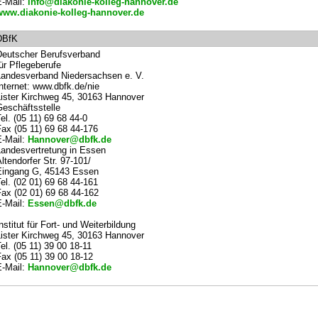
-Mail:
info@diakonie-kolleg-hannover.de
www.diakonie-kolleg-hannover.de
DBfK
eutscher Berufsverband
ür Pflegeberufe
andesverband Niedersachsen e. V.
nternet: www.dbfk.de/nie
ister Kirchweg 45, 30163 Hannover
eschäftsstelle
el. (05 11) 69 68 44-0
ax (05 11) 69 68 44-176
-Mail:
Hannover@dbfk.de
andesvertretung in Essen
ltendorfer Str. 97-101/
Eingang G, 45143 Essen
el. (02 01) 69 68 44-161
ax (02 01) 69 68 44-162
-Mail:
Essen@dbfk.de
nstitut für Fort- und Weiterbildung
ister Kirchweg 45, 30163 Hannover
el. (05 11) 39 00 18-11
ax (05 11) 39 00 18-12
-Mail:
Hannover@dbfk.de