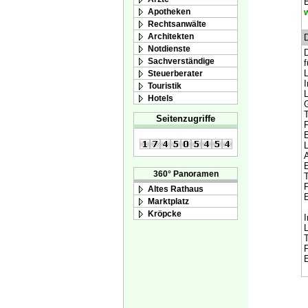
E
Apotheken
Rechtsanwälte
Architekten
Notdienste
D
Sachverständige
f
L
Steuerberater
I
Touristik
L
Hotels
G
T
Seitenzugriffe
F
E
L
A
360° Panoramen
T
F
Altes Rathaus
E
Marktplatz
Kröpcke
I
L
T
F
E