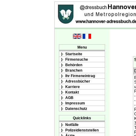
Menu
Startseite
Firmensuche
S
Behörden
Branchen
D
Ihr Firmeneintrag
B
Adressbücher
S
u
Karriere
F
Kontakt
-
AGB
-
Impressum
-
Datenschutz
G
Quicklinks
K
Notfälle
T
Polizeidienststellen
F
Ärzte