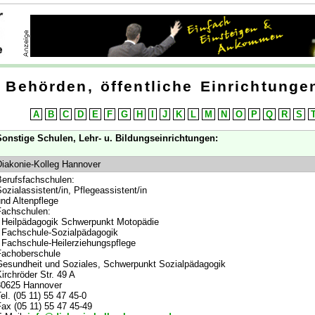
Behörden, öffentliche Einrichtungen
A
B
C
D
E
F
G
H
I
J
K
L
M
N
O
P
Q
R
S
onstige Schulen, Lehr- u. Bildungseinrichtungen:
iakonie-Kolleg Hannover
erufsfachschulen:
ozialassistent/in, Pflegeassistent/in
nd Altenpflege
achschulen:
 Heilpädagogik Schwerpunkt Motopädie
 Fachschule-Sozialpädagogik
 Fachschule-Heilerziehungspflege
Fachoberschule
esundheit und Soziales, Schwerpunkt Sozialpädagogik
irchröder Str. 49 A
30625 Hannover
el. (05 11) 55 47 45-0
ax (05 11) 55 47 45-49