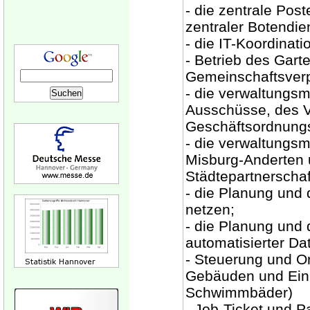
- die zentrale Pos
zentraler Botendie
- die IT-Koordinat
- Betrieb des Gart
Gemeinschaftsverp
- die verwaltungs
Ausschüsse, des V
Geschäftsordnungs
- die verwaltungsm
Misburg-Anderten 
Städtepartnerschaf
- die Planung und
netzen;
- die Planung und 
automatisierter Da
- Steuerung und Or
Gebäuden und Einr
Schwimmbäder)
- Job-Ticket und P