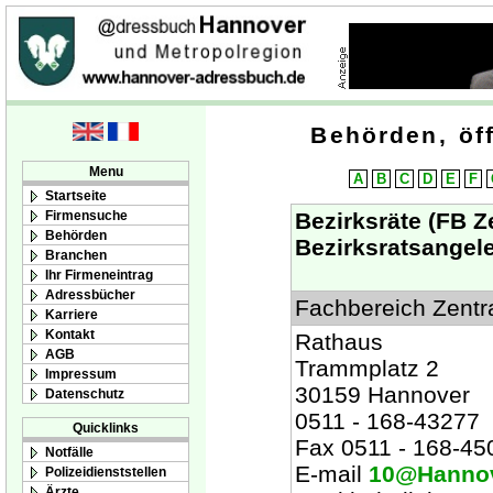
Behörden, öff
Menu
A
B
C
D
E
F
Startseite
Firmensuche
Bezirksräte (FB Z
Behörden
Bezirksratsangel
Branchen
Ihr Firmeneintrag
Adressbücher
Fachbereich Zentr
Karriere
Kontakt
Rathaus
AGB
Trammplatz 2
Impressum
30159 Hannover
Datenschutz
0511 - 168-43277
Quicklinks
Fax 0511 - 168-45
Notfälle
E-mail
10@Hannov
Polizeidienststellen
Ärzte