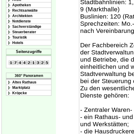
Stadtbahnlinien: 1, 
Apotheken
9 (Markthalle)
Rechtsanwälte
Buslinien: 120 (Ra
Architekten
Notdienste
Sprechzeiten: Mo.-
Sachverständige
nach Vereinbarun
Steuerberater
Touristik
Hotels
Der Fachbereich Ze
der Stadtverwaltun
Seitenzugriffe
und Betriebe, die 
einheitlichen und 
Stadtverwaltung be
360° Panoramen
bei der Steuerung
Altes Rathaus
Zu den wesentlich
Marktplatz
Kröpcke
Dienste gehören:
- Zentraler Waren-
- ein Rathaus- und
und Werkstätten;
- die Hausdruckere