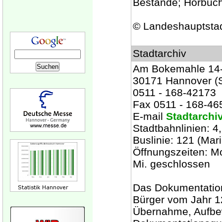
Bestände; Hörbüch
© Landeshauptsta
Stadtarchiv
Am Bokemahle 14
30171 Hannover (St
0511 - 168-42173
Fax 0511 - 168-46
E-mail
Stadtarchi
Stadtbahnlinien: 4,
Buslinie: 121 (Mar
Öffnungszeiten: Mo.
Mi. geschlossen
Das Dokumentation
Bürger vom Jahr 1
Übernahme, Aufbew