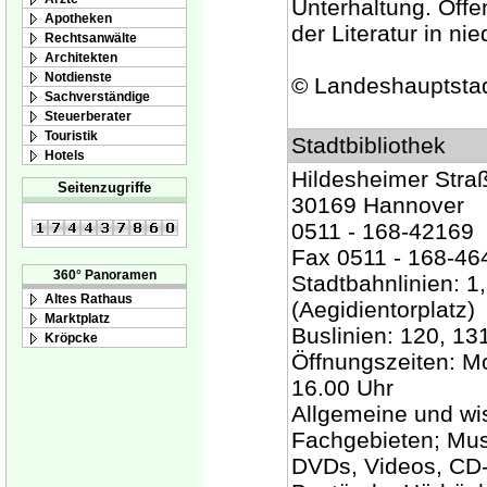
Unterhaltung. Öffe
Apotheken
der Literatur in ni
Rechtsanwälte
Architekten
Notdienste
© Landeshauptsta
Sachverständige
Steuerberater
Touristik
Stadtbibliothek
Hotels
Hildesheimer Stra
Seitenzugriffe
30169 Hannover
0511 - 168-42169
Fax 0511 - 168-46
360° Panoramen
Stadtbahnlinien: 1,
Altes Rathaus
(Aegidientorplatz)
Marktplatz
Buslinien: 120, 131
Kröpcke
Öffnungszeiten: Mo.
16.00 Uhr
Allgemeine und wis
Fachgebieten; Mus
DVDs, Videos, CD-