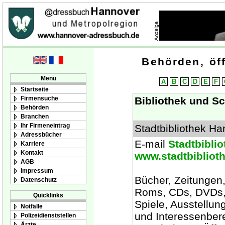
Behörden, öff
Menu
A
B
C
D
E
F
Startseite
Firmensuche
Bibliothek und Sc
Behörden
Branchen
Ihr Firmeneintrag
Stadtbibliothek H
Adressbücher
E-mail
Stadtbibli
Karriere
Kontakt
www.stadtbibliot
AGB
Impressum
Bücher, Zeitungen,
Datenschutz
Roms, CDs, DVDs, 
Quicklinks
Spiele, Ausstellun
Notfälle
und Interessenber
Polizeidienststellen
Ärzte