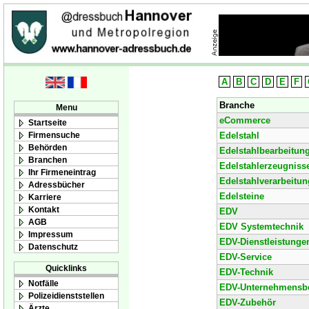
A
B
C
D
E
F
Branche
Menu
eCommerce
Startseite
Firmensuche
Edelstahl
Behörden
Edelstahlbearbeitun
Branchen
Edelstahlerzeugniss
Ihr Firmeneintrag
Edelstahlverarbeitun
Adressbücher
Edelsteine
Karriere
Kontakt
EDV
AGB
EDV Systemtechnik
Impressum
EDV-Dienstleistunge
Datenschutz
EDV-Service
Quicklinks
EDV-Technik
Notfälle
EDV-Unternehmensb
Polizeidienststellen
EDV-Zubehör
Ärzte