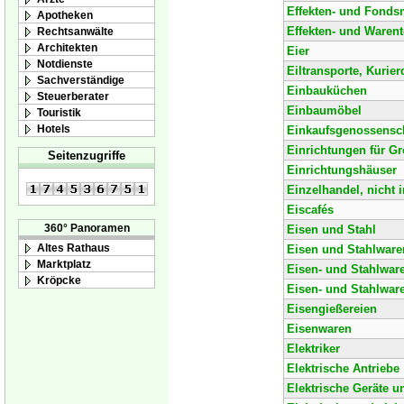
Effekten- und Fonds
Apotheken
Effekten- und Waren
Rechtsanwälte
Architekten
Eier
Notdienste
Eiltransporte, Kurier
Sachverständige
Einbauküchen
Steuerberater
Einbaumöbel
Touristik
Hotels
Einkaufsgenossensc
Einrichtungen für Gr
Seitenzugriffe
Einrichtungshäuser
Einzelhandel, nicht 
Eiscafés
360° Panoramen
Eisen und Stahl
Altes Rathaus
Eisen und Stahlware
Marktplatz
Eisen- und Stahlwar
Kröpcke
Eisen- und Stahlwar
Eisengießereien
Eisenwaren
Elektriker
Elektrische Antriebe
Elektrische Geräte 