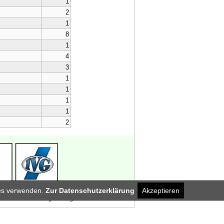
1
2
1
8
1
4
3
1
1
1
1
2
ies verwenden.
Zur Datenschutzerklärung
Akzeptieren
nover - Braunschweig - Göttingen