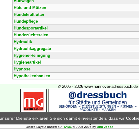
Hubwagen
Hüte und Mützen
Hundekraftfutter
Hundepflege
Hundesportartikel
Hundezüchtereien
Hydraulik
Hydraulikaggregate
Hygiene-Reinigung
Hygieneartikel
Hypnose
Hypothekenbanken
© 2005 - 2026 www.hannover-adressbuch.de
Industrie- und Handelsverlag GmbH & Co KG
nserer Dienste erklären Sie sich damit einverstanden, dass wir Cook
essbuch Hannover finden Sie Firmenadressen, Branchen und gewerbliche Informationen aus Han
Dieses Layout basiert auf
YAML
© 2005-2006 by
Dirk Jesse