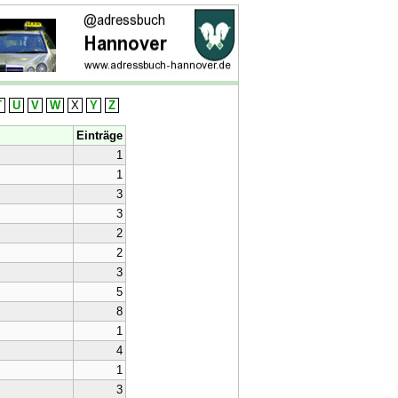
T
U
V
W
X
Y
Z
Einträge
1
1
3
3
2
2
3
5
8
1
4
1
3