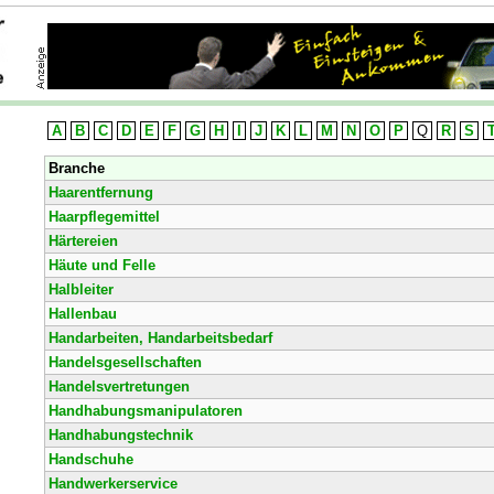
A
B
C
D
E
F
G
H
I
J
K
L
M
N
O
P
Q
R
S
Branche
Haarentfernung
Haarpflegemittel
Härtereien
Häute und Felle
Halbleiter
Hallenbau
Handarbeiten, Handarbeitsbedarf
Handelsgesellschaften
Handelsvertretungen
Handhabungsmanipulatoren
Handhabungstechnik
Handschuhe
Handwerkerservice