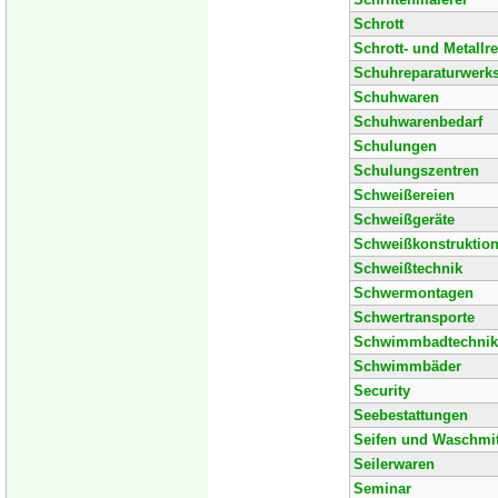
Schrott
Schrott- und Metallr
Schuhreparaturwerks
Schuhwaren
Schuhwarenbedarf
Schulungen
Schulungszentren
Schweißereien
Schweißgeräte
Schweißkonstruktio
Schweißtechnik
Schwermontagen
Schwertransporte
Schwimmbadtechnik
Schwimmbäder
Security
Seebestattungen
Seifen und Waschmit
Seilerwaren
Seminar