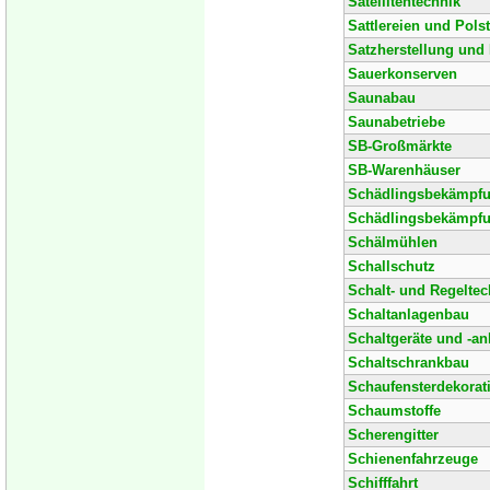
Satellitentechnik
Sattlereien und Pols
Satzherstellung und
Sauerkonserven
Saunabau
Saunabetriebe
SB-Großmärkte
SB-Warenhäuser
Schädlingsbekämpf
Schädlingsbekämpfu
Schälmühlen
Schallschutz
Schalt- und Regeltec
Schaltanlagenbau
Schaltgeräte und -an
Schaltschrankbau
Schaufensterdekorat
Schaumstoffe
Scherengitter
Schienenfahrzeuge
Schifffahrt