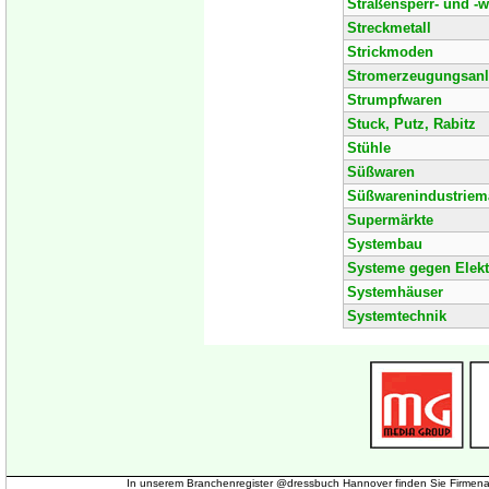
Straßensperr- und -w
Streckmetall
Strickmoden
Stromerzeugungsan
Strumpfwaren
Stuck, Putz, Rabitz
Stühle
Süßwaren
Süßwarenindustriem
Supermärkte
Systembau
Systeme gegen Elektr
Systemhäuser
Systemtechnik
In unserem Branchenregister @dressbuch Hannover finden Sie Firmena