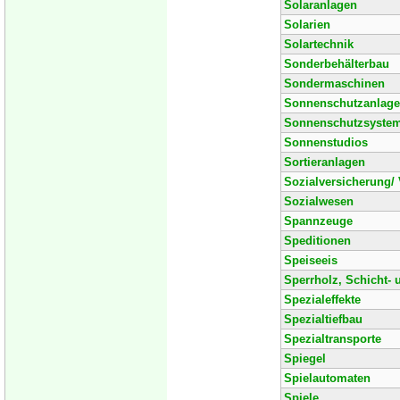
Solaranlagen
Solarien
Solartechnik
Sonderbehälterbau
Sondermaschinen
Sonnenschutzanlag
Sonnenschutzsyste
Sonnenstudios
Sortieranlagen
Sozialversicherung/ 
Sozialwesen
Spannzeuge
Speditionen
Speiseeis
Sperrholz, Schicht- 
Spezialeffekte
Spezialtiefbau
Spezialtransporte
Spiegel
Spielautomaten
Spiele