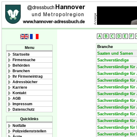
A
B
C
D
E
F
Branche
Menu
Saaten und Samen
Startseite
Firmensuche
Sachverständige
Behörden
Sachverständige für A
Branchen
Sachverständige für
Ihr Firmeneintrag
Sachverständige für
Adressbücher
Sachverständige für 
Karriere
Kontakt
Sachverständige für 
AGB
Sachverständige für 
Impressum
Sachverständige für
Datenschutz
Sachverständige für
Quicklinks
Sachverständige für
Notfälle
Sachverständige für
Polizeidienststellen
Sachverständige für 
Ärzte