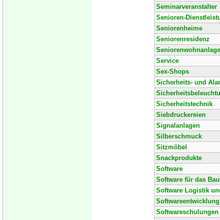
Seminarveranstalter
Senioren-Dienstleis
Seniorenheime
Seniorenresidenz
Seniorenwohnanlag
Service
Sex-Shops
Sicherheits- und Al
Sicherheitsbeleucht
Sicherheitstechnik
Siebdruckereien
Signalanlagen
Silberschmuck
Sitzmöbel
Snackprodukte
Software
Software für das Ba
Software Logistik un
Softwareentwicklung
Softwareschulungen