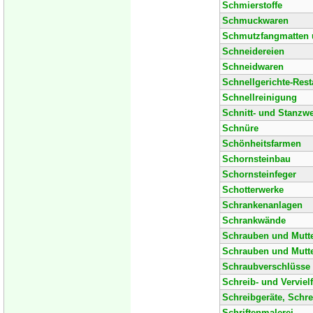
Schmierstoffe
Schmuckwaren
Schmutzfangmatten u
Schneidereien
Schneidwaren
Schnellgerichte-Rest
Schnellreinigung
Schnitt- und Stanzw
Schnüre
Schönheitsfarmen
Schornsteinbau
Schornsteinfeger
Schotterwerke
Schrankenanlagen
Schrankwände
Schrauben und Mutt
Schrauben und Mutt
Schraubverschlüsse
Schreib- und Verviel
Schreibgeräte, Schr
Schriftenmalerei